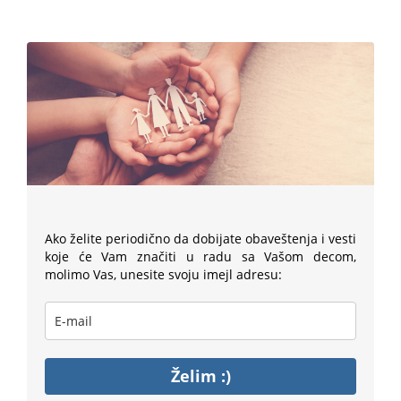
Ako želite periodično da dobijate obaveštenja i vesti
koje će Vam značiti u radu sa Vašom decom,
molimo Vas, unesite svoju imejl adresu:
Želim :)