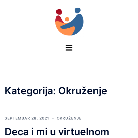
Skip
to
content
Toggle
menu
Kategorija:
Okruženje
SEPTEMBAR 28, 2021
OKRUŽENJE
Deca i mi u virtuelnom