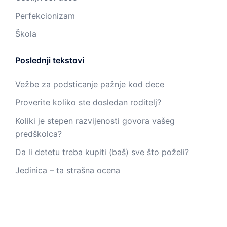
Perfekcionizam
Škola
Poslednji tekstovi
Vežbe za podsticanje pažnje kod dece
Proverite koliko ste dosledan roditelj?
Koliki je stepen razvijenosti govora vašeg
predškolca?
Da li detetu treba kupiti (baš) sve što poželi?
Jedinica – ta strašna ocena