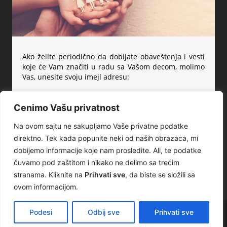
Ako želite periodično da dobijate obaveštenja i vesti
koje će Vam značiti u radu sa Vašom decom, molimo
Vas, unesite svoju imejl adresu:
Cenimo Vašu privatnost
Na ovom sajtu ne sakupljamo Vaše privatne podatke
Želim :)
direktno. Tek kada popunite neki od naših obrazaca, mi
dobijemo informacije koje nam prosledite. Ali, te podatke
Loading...
čuvamo pod zaštitom i nikako ne delimo sa trećim
stranama. Kliknite na
Prihvati sve
, da biste se složili sa
ovom informacijom.
Podesi
Odbij sve
Prihvati sve
© 2026 Roditeljska priča. Proudly powered by
Sydney